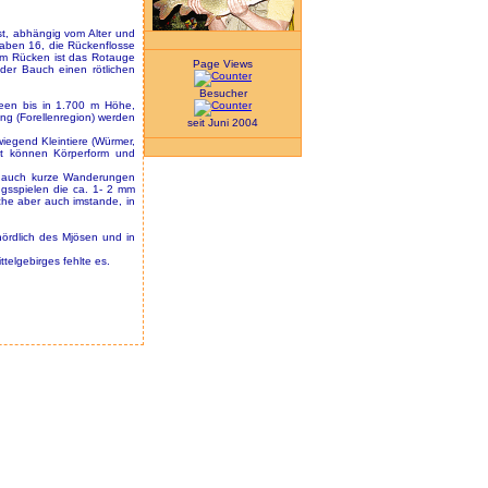
t, abhängig vom Alter und
haben 16, die Rückenflosse
 Am Rücken ist das Rotauge
Page Views
 der Bauch einen rötlichen
Besucher
Seen bis in 1.700 m Höhe,
ng (Forellenregion) werden
seit Juni 2004
wiegend Kleintiere (Würmer,
ot können Körperform und
en auch kurze Wanderungen
ngsspielen die ca. 1- 2 mm
che aber auch imstande, in
nördlich des Mjösen und in
telgebirges fehlte es.