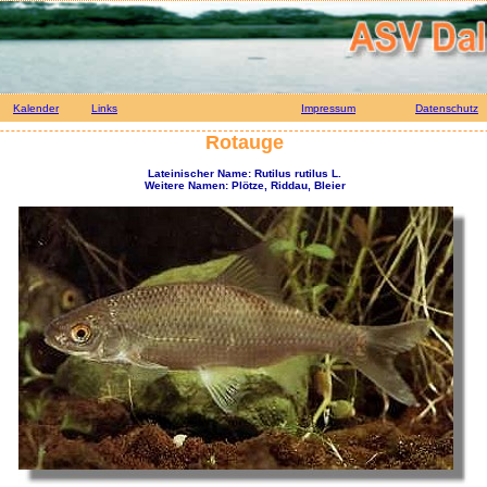
Kalender
Links
Impressum
Datenschutz
Rotauge
Lateinischer Name: Rutilus rutilus L.
Weitere Namen: Plötze, Riddau, Bleier