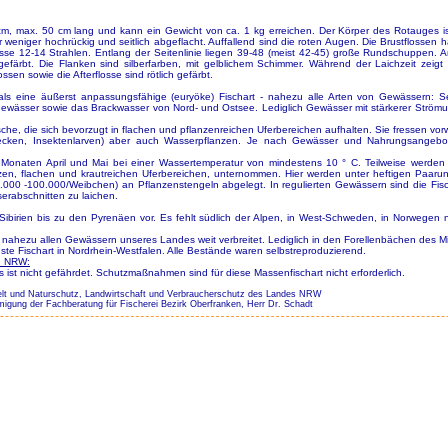
m, max. 50 cm lang und kann ein Gewicht von ca. 1 kg erreichen. Der Körper des Rotauges is
eniger hochrückig und seitlich abgeflacht. Auffallend sind die roten Augen. Die Brustflossen 
losse 12-14 Strahlen. Entlang der Seitenlinie liegen 39-48 (meist 42-45) große Rundschuppen.
gefärbt. Die Flanken sind silberfarben, mit gelblichem Schimmer. Während der Laichzeit zeigt
ssen sowie die Afterflosse sind rötlich gefärbt.
ls eine äußerst anpassungsfähige (euryöke) Fischart - nahezu alle Arten von Gewässern: 
ewässer sowie das Brackwasser von Nord- und Ostsee. Lediglich Gewässer mit stärkerer Strömu
he, die sich bevorzugt in flachen und pflanzenreichen Uferbereichen aufhalten. Sie fressen vor
ecken, Insektenlarven) aber auch Wasserpflanzen. Je nach Gewässer und Nahrungsangeb
en Monaten April und Mai bei einer Wassertemperatur von mindestens 10 ° C. Teilweise werd
tzen, flachen und krautreichen Uferbereichen, unternommen. Hier werden unter heftigen Paaru
0.000 -100.000/Weibchen) an Pflanzenstengeln abgelegt. In regulierten Gewässern sind die Fis
erabschnitten zu laichen.
birien bis zu den Pyrenäen vor. Es fehlt südlich der Alpen, in West-Schweden, in Norwegen 
 nahezu allen Gewässern unseres Landes weit verbreitet. Lediglich in den Forellenbächen des Mit
ste Fischart in Nordrhein-Westfalen. Alle Bestände waren selbstreproduzierend.
n NRW:
ist nicht gefährdet. Schutzmaßnahmen sind für diese Massenfischart nicht erforderlich.
elt und Naturschutz, Landwirtschaft und Verbraucherschutz des Landes NRW
migung der Fachberatung für Fischerei Bezirk Oberfranken, Herr Dr. Schadt