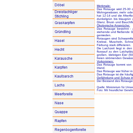
Merkmale:
Das Rotauge wird 25-30 c
Wohngewässer, mehr oder w
hat 12-14 und die Afterf
dunkelgrün bis blaugrün 
Glanz. Brust- und Bauchflo
Ökologische Ansprüche:
Das Rotauge bewohnt - a
stehende und fließende G
gemieden.
Rotaugen sind Schwarmfisc
Krebse, Muscheln, Schn
Färbung stark differieren.
Die Laichzeit liegt in d
flussauf zu den Laichplä
großen, klebrigen Eier (5
freien strömenden Gewäss
Vorkommen:
Das Rotauge kommt von Si
Irland.
Das Rotauge war früher in
Das Rotauge ist die häufig
Gefährdung und Schutz i
Der Bestand des Rotauges 
Quelle: Ministerium für Umw
Foto: Mit freundlicher Geneh