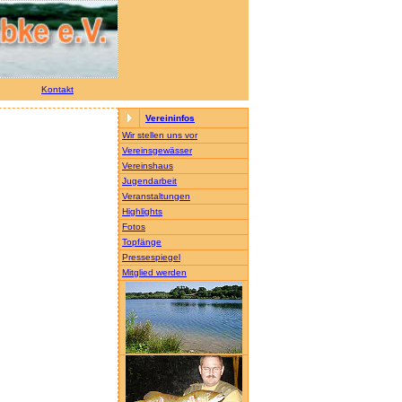
Kontakt
Vereininfos
Wir stellen uns vor
Vereinsgewässer
Vereinshaus
Jugendarbeit
Veranstaltungen
Highlights
Fotos
Topfänge
Pressespiegel
Mitglied werden