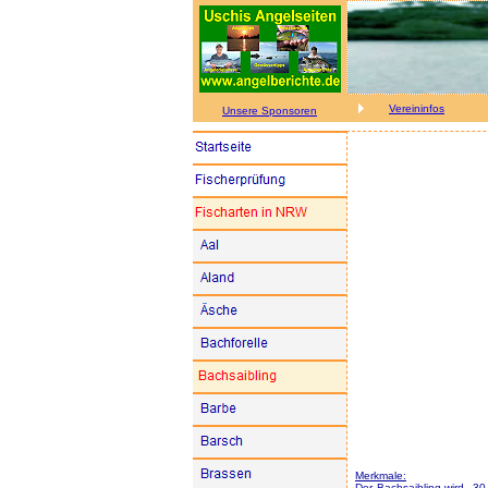
Vereininfos
Unsere Sponsoren
Merkmale:
Der Bachsaibling wird 30-