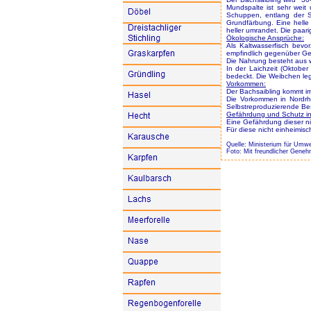
Mundspalte ist sehr weit 
Schuppen, entlang der Se
Grundfärbung. Eine helle
heller umrandet. Die paar
Ökologische Ansprüche:
Als Kaltwasserfisch bevor
empfindlich gegenüber Ge
Die Nahrung besteht aus w
In der Laichzeit (Oktobe
bedeckt. Die Weibchen leg
Vorkommen:
Der Bachsaibling kommt i
Die Vorkommen in Nordrh
Selbstreproduzierende Bes
Gefährdung und Schutz i
Eine Gefährdung dieser nic
Für diese nicht einheimis
Quelle: Ministerium für Umw
Foto: Mit freundlicher Geneh