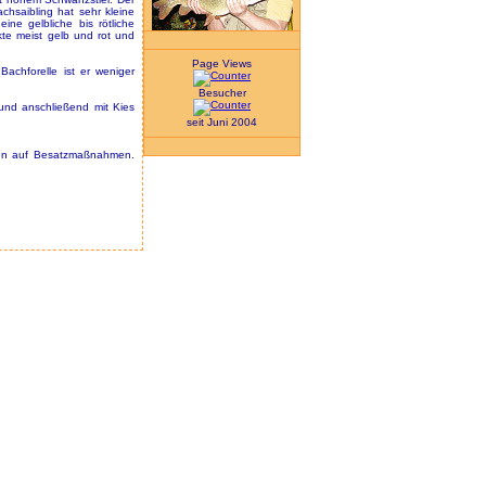
achsaibling hat sehr kleine
ne gelbliche bis rötliche
te meist gelb und rot und
Page Views
Bachforelle ist er weniger
Besucher
 und anschließend mit Kies
seit Juni 2004
uhen auf Besatzmaßnahmen.