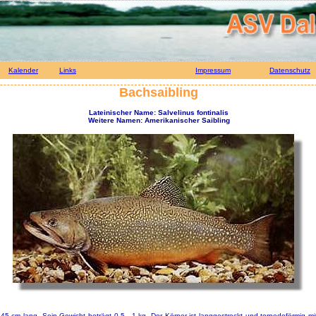
Kalender
Links
Impressum
Datenschutz
Bachsaibling
Lateinischer Name: Salvelinus fontinalis
Weitere Namen: Amerikanischer Saibling
45 cm lang. Sein Gewicht beträgt 0,5 - 1 kg. Der Körper ist langgestreckt und torpedoförmig m