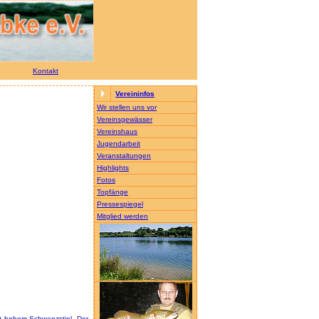
Kontakt
Vereininfos
Wir stellen uns vor
Vereinsgewässer
Vereinshaus
Jugendarbeit
Veranstaltungen
Highlights
Fotos
Topfänge
Pressespiegel
Mitglied werden
it hohem Schwanzstiel. Der