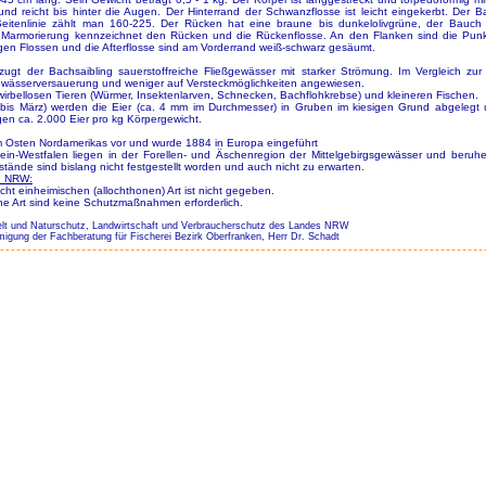
und reicht bis hinter die Augen. Der Hinterrand der Schwanzflosse ist leicht eingekerbt. Der B
itenlinie zählt man 160-225. Der Rücken hat eine braune bis dunkelolivgrüne, der Bauch ei
 Marmorierung kennzeichnet den Rücken und die Rückenflosse. An den Flanken sind die Punk
igen Flossen und die Afterflosse sind am Vorderrand weiß-schwarz gesäumt.
zugt der Bachsaibling sauerstoffreiche Fließgewässer mit starker Strömung. Im Vergleich zur 
wässerversauerung und weniger auf Versteckmöglichkeiten angewiesen.
irbellosen Tieren (Würmer, Insektenlarven, Schnecken, Bachflohkrebse) und kleineren Fischen.
r bis März) werden die Eier (ca. 4 mm im Durchmesser) in Gruben im kiesigen Grund abgelegt
en ca. 2.000 Eier pro kg Körpergewicht.
m Osten Nordamerikas vor und wurde 1884 in Europa eingeführt
ein-Westfalen liegen in der Forellen- und Äschenregion der Mittelgebirgsgewässer und ber
tände sind bislang nicht festgestellt worden und auch nicht zu erwarten.
n NRW:
ht einheimischen (allochthonen) Art ist nicht gegeben.
che Art sind keine Schutzmaßnahmen erforderlich.
elt und Naturschutz, Landwirtschaft und Verbraucherschutz des Landes NRW
migung der Fachberatung für Fischerei Bezirk Oberfranken, Herr Dr. Schadt