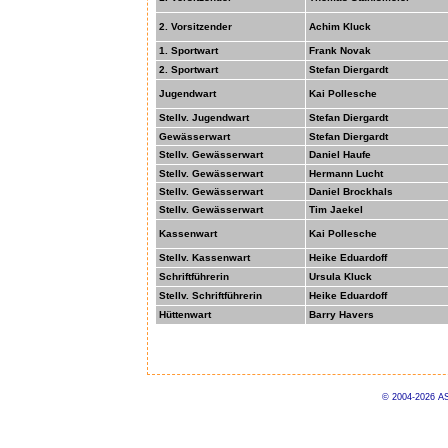
2. Vorsitzender
Achim Kluck
1. Sportwart
Frank Novak
2. Sportwart
Stefan Diergardt
Jugendwart
Kai Pollesche
Stellv.
Jugendwart
Stefan Diergardt
Gewässerwart
Stefan Diergardt
Stellv. Gewässerwart
Daniel Haufe
Stellv. Gewässerwart
Hermann Lucht
Stellv. Gewässerwart
Daniel Brockhals
Stellv. Gewässerwart
Tim Jaekel
Kassenwart
Kai Pollesche
Stellv. Kassenwart
Heike Eduardoff
Schriftführerin
Ursula Kluck
Stellv. Schriftführerin
Heike Eduardoff
Hüttenwart
Barry Havers
© 2004-2026 AS