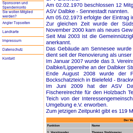
Am 02.02.1970 beschlossen 12 Mitgl
ASV Dalbke - Sennestadt nannten.
Am 05.02.1973 erfolgte der Eintrag i
Zur gleichen Zeit wurde der Südst
November 2000 kam als neues Gewäs
Seit Mai 2003 ist die Gemeinnützig
anerkannt.
Das Gebäude am Sennesee wurde v
dient seit der Renovierung als unser
Im Januar 2007 wurde das 3. Vereins
Dalbke/Lippereihe an der Dalbker St
Ende August 2008 wurde der Pa
Bockschatzteich in Bielefeld - Brac
Im Juni 2009 hat der ASV Da
Fischereirechte für den Holzbach T
Teich von der Interessengemeinschaf
Umgebung e.V. erworben.
Zum jetzigen Zeitpunkt gibt es 119 M
Der V
Funktion
Name
1. Vorsitzender
Thomas Stahlsmeier