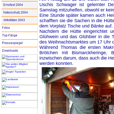
Uschis Schwager ist gelernter D
Samstag mitzuhelfen, obwohl er kein 
Eine Stunde später kamen auch Hei
schafften sie die Sachen in die Hütt
dem Vorplatz Tische und Bänke auf.
Nachdem die Hütte eingerichtet u
Glühwein und das Glühbier in die T
des Weihnachtsmarktes um 17 Uhr d
Während Thomas die ersten Makrel
Brötchen mit Bismarckheringe, 
inzwischen darum, dass auch die H
werden konnten.