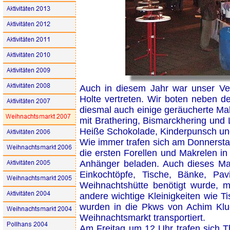
Auch in diesem Jahr war unser Ve
Holte vertreten. Wir boten neben de
diesmal auch einige geräucherte Ma
mit Brathering, Bismarckhering und 
Heiße Schokolade, Kinderpunsch un
Wie immer trafen sich am Donnersta
die ersten Forellen und Makrelen i
Anhänger beladen. Auch dieses Ma
Einkochtöpfe, Tische, Bänke, Pav
Weihnachtshütte benötigt wurde, m
andere wichtige Kleinigkeiten wie T
wurden in die Pkws von Achim Klu
Weihnachtsmarkt transportiert.
Am Freitag um 12 Uhr trafen sich Th