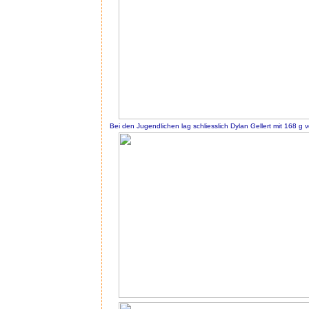
Bei den Jugendlichen lag schliesslich Dylan Gellert mit 168 g