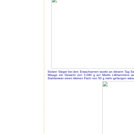
Stolzer Sieger bei den Erwachsenen wurde an diesem Tag Seb
Waage ein Gewicht von 3.090 g an! Martin Lillmanntöns wu
Stahlsmeier einen kleinen Fisch von 50 g mehr gefangen wäre e