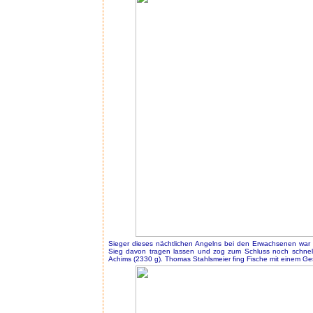
Sieger dieses nächtlichen Angelns bei den Erwachsenen war
Sieg davon tragen lassen und zog zum Schluss noch schnel
Achims (2330 g). Thomas Stahlsmeier fing Fische mit einem Ges