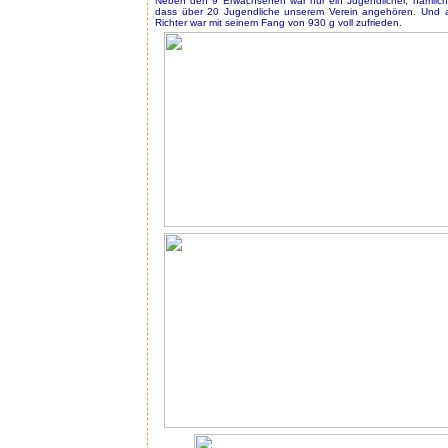
Neben den 9 Erwachsenen war nur ein Jugendlicher, nämlic
dass über 20 Jugendliche unserem Verein angehören. Und a
Richter war mit seinem Fang von 930 g voll zufrieden.