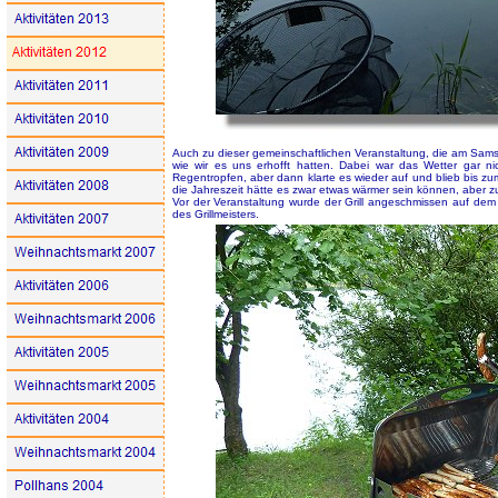
Auch zu dieser gemeinschaftlichen Veranstaltung, die am Samst
wie wir es uns erhofft hatten. Dabei war das Wetter gar ni
Regentropfen, aber dann klarte es wieder auf und blieb bis 
die Jahreszeit hätte es zwar etwas wärmer sein können, aber z
Vor der Veranstaltung wurde der Grill angeschmissen auf de
des Grillmeisters.