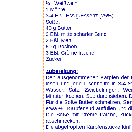
¼ l Weißwein
1 Möhre
3-4 Eßl. Essig-Essenz (25%)
Soße:
40 g Butter
3 Eßl. mittelscharfer Send
2 Eßl. Mehl
50 g Rosinen
3 Eßl. Crème fraiche
Zucker
Zubereitung:
Den ausgenommenen Karpfen der Lä
lösen und jede Fischhälfte in 3-4 
Wasser, Salz, Zwiebelringen, W
Minuten kochen. Sud durchsieben. D
Für die Soße Butter schmelzen, Sen
etwa ½ l Karpfensud auffüllen und d
Die Soße mit Crème fraiche, Zuck
abschmecken.
Die abgetropften Karpfenstücke fünf