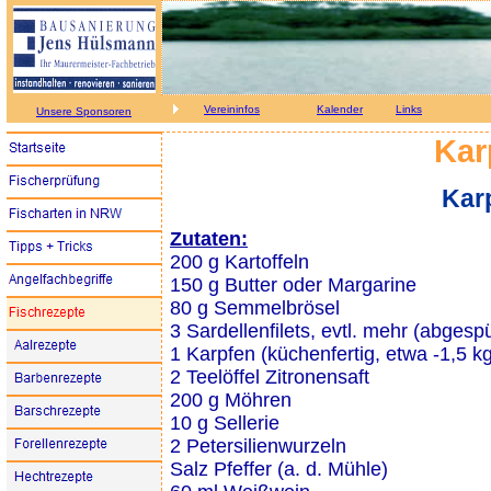
Vereininfos
Kalender
Links
Unsere Sponsoren
Kar
Kar
Zutaten:
200 g Kartoffeln
150 g Butter oder Margarine
80 g Semmelbrösel
3 Sardellenfilets, evtl. mehr (abgesp
1 Karpfen (küchenfertig, etwa -1,5 k
2 Teelöffel Zitronensaft
200 g Möhren
10 g Sellerie
2 Petersilienwurzeln
Salz Pfeffer (a. d. Mühle)