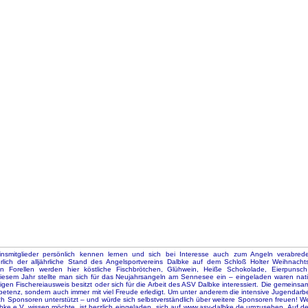
nsmitglieder persönlich kennen lernen und sich bei Interesse auch zum Angeln verabrede
cherlich der alljährliche Stand des Angelsportvereins Dalbke auf dem Schloß Holter Weihnac
rten Forellen werden hier köstliche Fischbrötchen, Glühwein, Heiße Schokolade, Eierpuns
iesem Jahr stellte man sich für das Neujahrsangeln am Sennesee ein – eingeladen waren natürl
tigen Fischereiausweis besitzt oder sich für die Arbeit des ASV Dalbke interessiert. Die gemeins
mpetenz, sondern auch immer mit viel Freude erledigt. Um unter anderem die intensive Jugendarbe
h Sponsoren unterstützt – und würde sich selbstverständlich über weitere Sponsoren freuen! Wer
bke e.V. wissen möchte, ist herzlich eingeladen, sich auf www.asv-dalbke.de umzusehen. Auf d