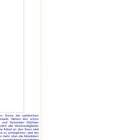
n. Eines der zahlreichen
htsmarkt. Neben den schon
ch und Detmolder Glühbier
ich alle Vereinsmitglieder
ame Arbeit an den Seen wird
it zu ermöglichen, wird der
 mehr über die Aktivitäten
er ansprechend gestalteten