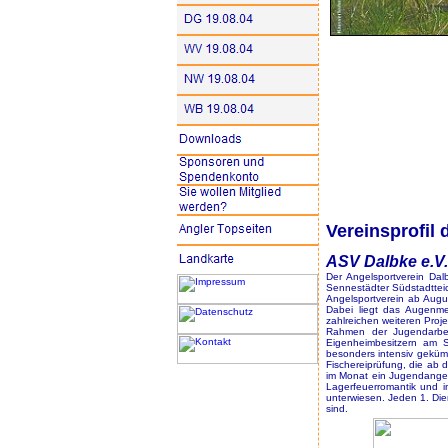
Vereinsprofil
ASV Dalbke e.V.
Der Angelsportverein Dal
Sennestädter Südstadttei
Angelsportverein ab Aug
Dabei liegt das Augenm
zahlreichen weiteren Proj
Rahmen der Jugendarbei
Eigenheimbesitzern am Se
besonders intensiv gekümm
Fischereiprüfung, die ab 
im Monat ein Jugendangeln
Lagerfeuerromantik und 
unterwiesen. Jeden 1. Di
sind.