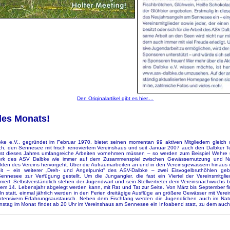
Den Originalartikel gibt es hier....
 des Monats!
bke e.V., gegründet im Februar 1970, bietet seinen momentan 99 aktiven Mitgliedern gleich 
ch, den Sennesee mit frisch renoviertem Vereinshaus und seit Januar 2007 auch den Dalbker Te
ust dieses Jahres umfangreiche Arbeiten vornehmen müssen – so werden zum Beispiel Wehre 
erk des ASV Dalbke wie immer auf dem Zusammenspiel zwischen Gewässernutzung und Na
ekten des Vereins hervorgeht. Über die Aufräumarbeiten an und in den Vereinsgewässern hinaus
t – ein weiterer „Dreh- und Angelpunkt“ des ASV-Dalbke – zwei Eisvogelbruthöhlen ge
nnesee zur Verfügung gestellt. Um die Jungangler, die fast ein Viertel der Vereinsmitgli
ert: Selbstverständlich stehen der Jugendwart und sein Stellvertreter dem Vereinsnachwuchs be
dem 14. Lebensjahr abgelegt werden kann, mit Rat und Tat zur Seite. Von März bis September f
 statt, einmal jährlich werden in den Ferien dreitägige Ausflüge an größere Gewässer mit Ver
intensivem Erfahrungsaustausch. Neben dem Fischfang werden die Jugendlichen auch im Natu
enstag im Monat findet ab 20 Uhr im Vereinshaus am Sennesee ein Infoabend statt, zu dem auch