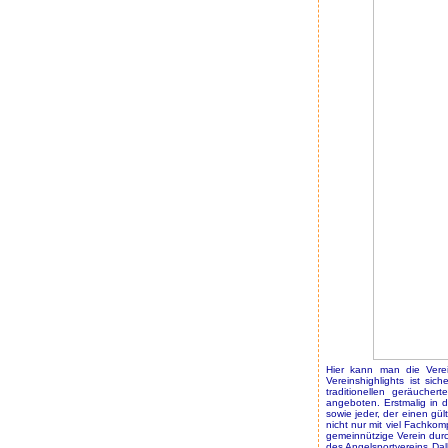
Hier kann man die Verei
Vereinshighlights ist si
traditionellen geräuche
angeboten. Erstmalig in d
sowie jeder, der einen gül
nicht nur mit viel Fachko
gemeinnützige Verein durc
des Angelsportvereins Dal