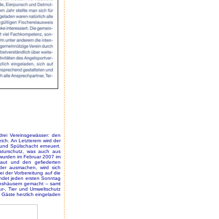
drei Vereinsgewässer: den
ich. An Letzterem wird der
und Spülschacht erneuert.
turschutz, was auch aus
 wurden im Februar 2007 im
baut und den gefiederten
eder ausmachen, wird sich
i der Vorbereitung auf die
indet jeden ersten Sonntag
einshäusern gemacht – samt
r-, Tier und Umweltschutz
 Gäste herzlich eingeladen