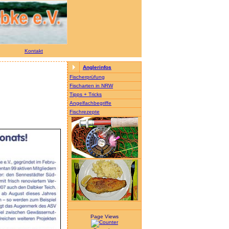
Kontakt
Anglerinfos
Fischerprüfung
Fischarten in NRW
Tipps + Tricks
Angelfachbegriffe
Fischrezepte
Page Views