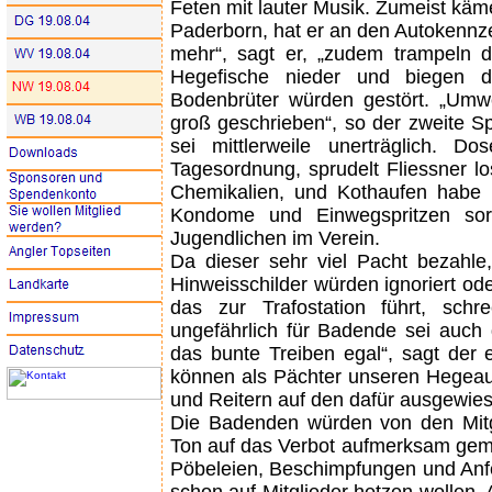
Feten mit lauter Musik. Zumeist käme
Paderborn, hat er an den Autokennz
mehr“, sagt er, „zudem trampeln d
Hegefische nieder und biegen 
Bodenbrüter würden gestört. „Umwe
groß geschrieben“, so der zweite Sp
sei mittlerweile unerträglich. D
Tagesordnung, sprudelt Fliessner lo
Chemikalien, und Kothaufen habe 
Kondome und Einwegspritzen so
Jugendlichen im Verein.
Da dieser sehr viel Pacht bezahle,
Hinweisschilder würden ignoriert od
das zur Trafostation führt, s
ungefährlich für Badende sei auch 
das bunte Treiben egal“, sagt der 
können als Pächter unseren Hegeauf
und Reitern auf den dafür ausgewie
Die Badenden würden von den Mitg
Ton auf das Verbot aufmerksam gemac
Pöbeleien, Beschimpfungen und An