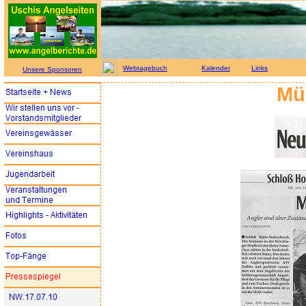
Webtagebuch
Kalender
Links
Unsere Sponsoren
Mül