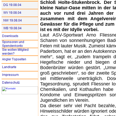
Schloß Holte-Stukenbrock. Der 
kleine Natur-Oase mitten in der 
auch vor rund drei Jahren der
zusammen mit dem Angelverein
Gewässer für die Pflege und zu
ist es mit der Idylle vorbei.
Laut ASV-Sportwart Arno Fliessn
Scharen von sonnenhungrigen Badegä
Feten mit lauter Musik. Zumeist käme
Paderborn, hat er an den Autokennz
mehr“, sagt er, „zudem trampeln d
Hegefische nieder und biegen 
Bodenbrüter würden gestört. „Umwe
groß geschrieben“, so der zweite Sp
sei mittlerweile unerträglich. D
Tagesordnung, sprudelt Fliessner lo
Chemikalien, und Kothaufen habe 
Kondome und Einwegspritzen so
Jugendlichen im Verein.
Da dieser sehr viel Pacht bezahle,
Hinweisschilder würden ignoriert od