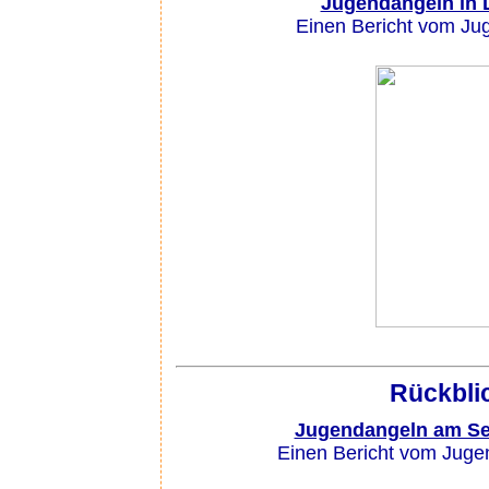
Jugendangeln in D
Einen Bericht vom Ju
Rückbli
Jugendangeln am Sen
Einen Bericht vom Jug