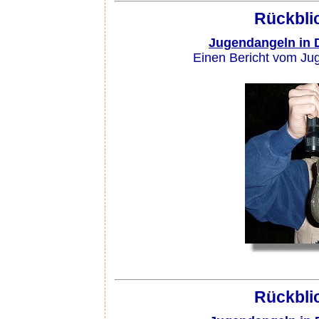
Rückbli
Jugendangeln in D
Einen Bericht vom Ju
Rückbli