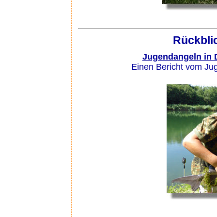
Rückbli
Jugendangeln in D
Einen Bericht vom Ju