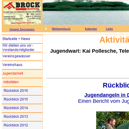
Webtagebuch
Kalender
Links
Unsere Sponsoren
Aktivit
Jugendwart: Kai Pollesche, Tel
Rückbli
Jugendangeln in D
Einen Bericht vom Ju