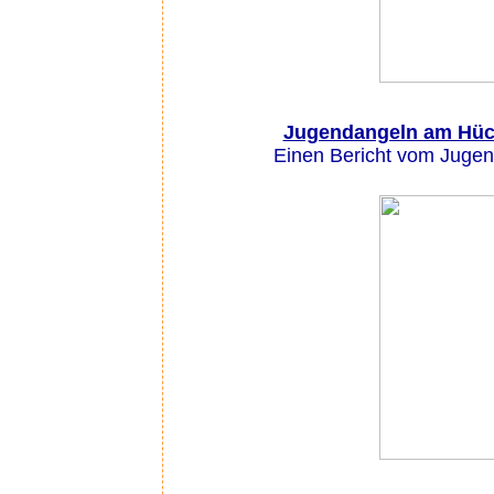
Jugendangeln am Hück
Einen Bericht vom Juge