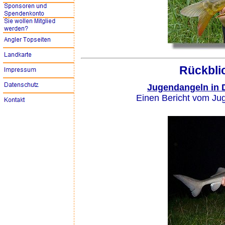
Rückbli
Jugendangeln in D
Einen Bericht vom Ju