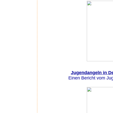
Jugendangeln in De
Einen Bericht vom Ju