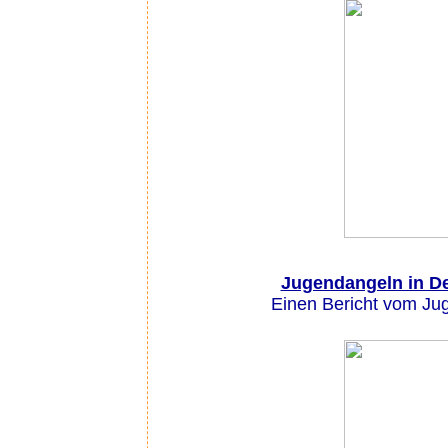
Jugendangeln in De
Einen Bericht vom Ju