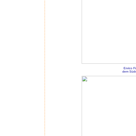
Enrico F
dem Südst