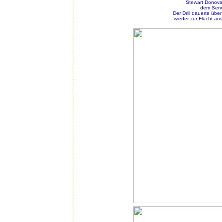
Stewart Donova
dem Senn
Der Drill dauerte üb
wieder zur Flucht ans