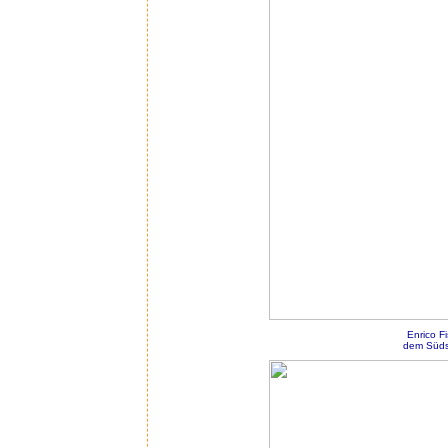
Enrico F
dem Südst