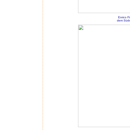
Enrico F
dem Südst