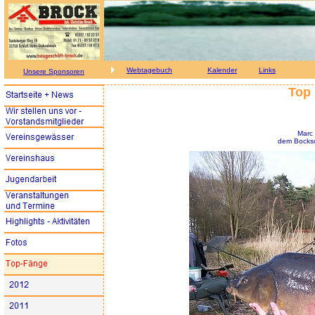
Webtagebuch
Kalender
Links
Unsere Sponsoren
Top 
Marc
dem Bocksc