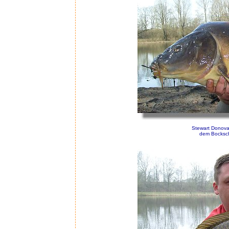
Stewart Donova
dem Bocksch