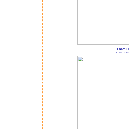
Enrico F
dem Südst