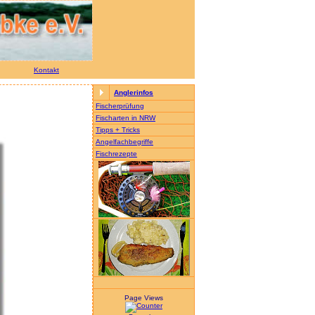
Kontakt
Anglerinfos
Fischerprüfung
Fischarten in NRW
Tipps + Tricks
Angelfachbegriffe
Fischrezepte
Page Views