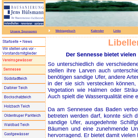
Webtagebuch
Kalender
Links
Unsere Sponsoren
Libell
Der Sennesse bietet vielen
So unterschiedlich die verschieden
stellen ihre Larven auch untersc
benötigen sandige Ufer, andere Arte
in der sie sich verstecken können,
Vegetation wie Halmen oder Sträuc
Auch spielt die Wasserqualität eine 
Da am Sennesee das Baden verbote
betreten werden darf, konnte sich d
sandige Ufer, ausgedehnte Schilf
Bäumen und eine zunehmende Unter
hervorragend. Er bietet damit vielen